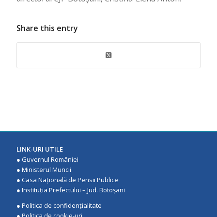
Share this entry
LINK-URI UTILE
●
Guvernul României
●
Ministerul Muncii
●
Casa Națională de Pensii Publice
●
Instituţia Prefectului – Jud. Botoşani
●
Politica de confidenţialitate
●
Politica de cookie-uri