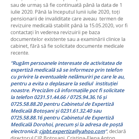
sau de urmaș să fie continuată până la data de 1
iulie 2020. Până la începutul lunii iulie 2020, toți
pensionarii de invaliditate care aveau termen de
revizuire medicală stabilit până la 15.05.2020, vor fi
contactați în vederea revizuirii pe baza
documentelor existente sau a examinării clinice la
cabinet, fără să fie solicitate documente medicale
recente.
“Rugăm persoanele interesate de activitatea de
expertiză medicală să se informeze prin telefon
cu privire la eventualele nelămuriri pe care le au,
pentru a evita o deplasare la sediul instituției
noastre. Precizăm că informațiile pot fi solicitate
la telefon 0231.51.44.66 / 0725.94.36.16 și
0725.58.88.20 pentru Cabinetul de Expertiză
Medicală Botoșani și 0231.61.32.40 sau
0725.58.88.16 pentru Cabinetul de Expertiză
Medicală Dorohoi, precum și la adresa de poștă
electronică:
cjpbt.expertiza@yahoo.com
“
, declară
directorul CJP Botoșani, Cristina-Elena Anton.