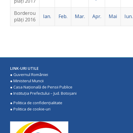
plăţi 2017
Borderou
Ian.
Feb.
Mar.
Apr.
Mai
Iun.
plăţi 2016
LINK-URI UTILE
●
Guvernul României
●
Ministerul Muncii
●
Casa Națională de Pensii Publice
●
Instituţia Prefectului – Jud. Botoşani
●
Politica de confidenţialitate
●
Politica de cookie-uri