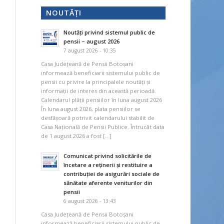
NOUTĂȚI
Noutăți privind sistemul public de
pensii – august 2026
7 august 2026 - 10:35
Casa Județeană de Pensii Botoșani
informează beneficiarii sistemului public de
pensii cu privire la principalele noutăți și
informații de interes din această perioadă.
Calendarul plății pensiilor în luna august 2026
În luna august 2026, plata pensiilor se
desfășoară potrivit calendarului stabilit de
Casa Națională de Pensii Publice. Întrucât data
de 1 august 2026 a fost […]
Comunicat privind solicitările de
încetare a reținerii și restituire a
contribuției de asigurări sociale de
sănătate aferente veniturilor din
pensii
6 august 2026 - 13:43
Casa Județeană de Pensii Botoșani
informează beneficiarii sistemului public de