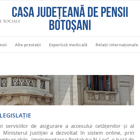
nsii
Alte prestații
Expertiză medicală
Relații internaţionale
LEGISLAȚIE
ţei serviciilor de asigurare a accesului cetăţenilor şi al
ie, Ministerul Justiţiei a dezvoltat în sistem online, prin
rambursabile „Implementarea Portalului N-Lex”, o bază de