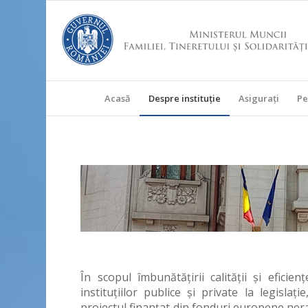
Acasă
Despre instituţie
Asigurați
Pe
În scopul îmbunătăţirii calităţii şi eficien
instituţiilor publice şi private la legislaţ
proiectul finanţat din fonduri europene ne