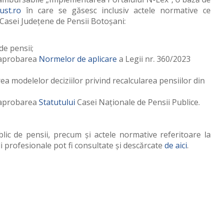
just.ro
în care se găsesc inclusiv actele normative ce
Casei Județene de Pensii Botoșani:
de pensii;
aprobarea
Normelor de aplicare
a Legii nr. 360/2023
 modelelor deciziilor privind recalcularea pensiilor din
 aprobarea
Statutului
Casei Naţionale de Pensii Publice.
lic de pensii
, precum şi
actele normative referitoare la
i profesionale
pot fi consultate şi descărcate
de aici
.