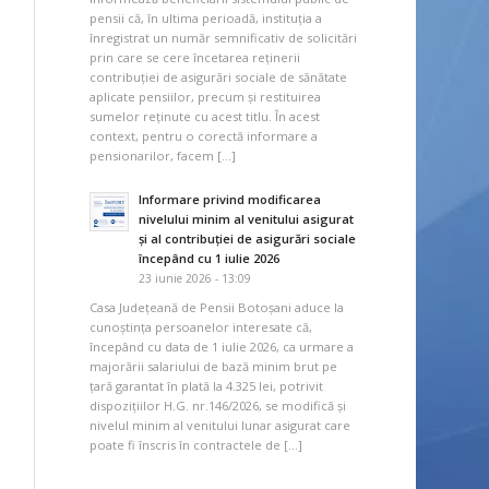
pensii că, în ultima perioadă, instituția a
înregistrat un număr semnificativ de solicitări
prin care se cere încetarea reținerii
contribuției de asigurări sociale de sănătate
aplicate pensiilor, precum și restituirea
sumelor reținute cu acest titlu. În acest
context, pentru o corectă informare a
pensionarilor, facem […]
Informare privind modificarea
nivelului minim al venitului asigurat
și al contribuției de asigurări sociale
începând cu 1 iulie 2026
23 iunie 2026 - 13:09
Casa Județeană de Pensii Botoșani aduce la
cunoștința persoanelor interesate că,
începând cu data de 1 iulie 2026, ca urmare a
majorării salariului de bază minim brut pe
țară garantat în plată la 4.325 lei, potrivit
dispozițiilor H.G. nr.146/2026, se modifică și
nivelul minim al venitului lunar asigurat care
poate fi înscris în contractele de […]