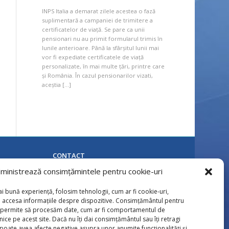
INPS Italia a demarat zilele acestea o fază
suplimentară a campaniei de trimitere a
certificatelor de viață. Se pare ca unii
pensionari nu au primit formularul trimis în
lunile anterioare. Până la sfârșitul lunii mai
vor fi expediate certificatele de viață
personalizate, în mai multe țări, printre care
și România. În cazul pensionarilor vizati,
aceștia […]
CONTACT
Calea Naţională 85, Botoşani
ministrează consimțămintele pentru cookie-uri
Tel: 0231 / 536724; 0231 / 536725
Fax: 0231 / 513517
i bună experiență, folosim tehnologii, cum ar fi cookie-uri,
E-mail: pensii.botosani@cnpp.ro
u accesa informațiile despre dispozitive. Consimțământul pentru
e permite să procesăm date, cum ar fi comportamentul de
nice pe acest site. Dacă nu îți dai consimțământul sau îți retragi
oate avea afecte negative asupra unor anumite funcționalități și