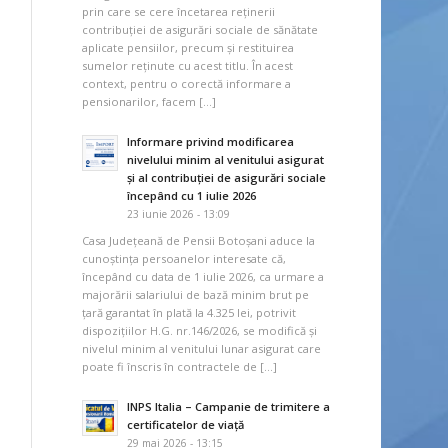
prin care se cere încetarea reținerii
contribuției de asigurări sociale de sănătate
aplicate pensiilor, precum și restituirea
sumelor reținute cu acest titlu. În acest
context, pentru o corectă informare a
pensionarilor, facem […]
Informare privind modificarea
nivelului minim al venitului asigurat
și al contribuției de asigurări sociale
începând cu 1 iulie 2026
23 iunie 2026 - 13:09
Casa Județeană de Pensii Botoșani aduce la
cunoștința persoanelor interesate că,
începând cu data de 1 iulie 2026, ca urmare a
majorării salariului de bază minim brut pe
țară garantat în plată la 4.325 lei, potrivit
dispozițiilor H.G. nr.146/2026, se modifică și
nivelul minim al venitului lunar asigurat care
poate fi înscris în contractele de […]
INPS Italia – Campanie de trimitere a
certificatelor de viață
29 mai 2026 - 13:15