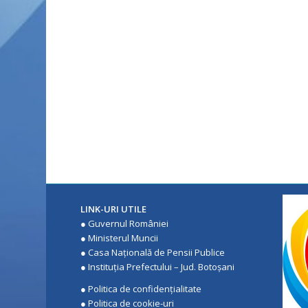
LINK-URI UTILE
●
Guvernul României
●
Ministerul Muncii
●
Casa Națională de Pensii Publice
●
Instituţia Prefectului – Jud. Botoşani
●
Politica de confidenţialitate
●
Politica de cookie-uri