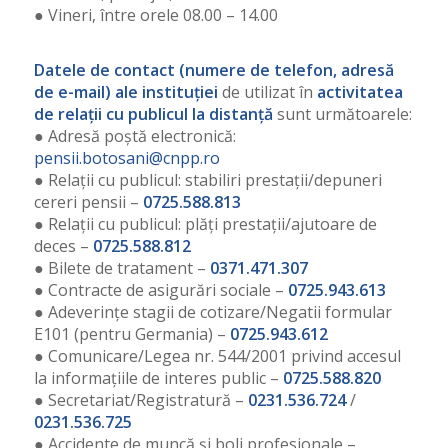
● Vineri, între orele 08.00 – 14.00
Datele de contact (numere de telefon, adresă
de e-mail) ale instituției
de utilizat în
activitatea
de relații cu publicul la distanță
sunt următoarele:
● Adresă poștă electronică:
pensii.botosani@cnpp.ro
● Relații cu publicul: stabiliri prestații/depuneri
cereri pensii –
0725.588.813
● Relații cu publicul: plăți prestații/ajutoare de
deces –
0725.588.812
● Bilete de tratament –
0371.471.307
● Contracte de asigurări sociale –
0725.943.613
● Adeverințe stagii de cotizare/Negatii formular
E101 (pentru Germania) –
0725.943.612
● Comunicare/Legea nr. 544/2001 privind accesul
la informațiile de interes public –
0725.588.820
● Secretariat/Registratură –
0231.536.724
/
0231.536.725
● Accidente de muncă și boli profesionale –