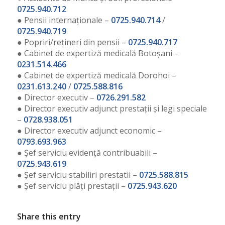
0725.940.712
● Pensii internaționale –
0725.940.714
/
0725.940.719
● Popriri/rețineri din pensii –
0725.940.717
● Cabinet de expertiză medicală Botoșani –
0231.514.466
● Cabinet de expertiză medicală Dorohoi –
0231.613.240
/
0725.588.816
● Director executiv –
0726.291.582
● Director executiv adjunct prestații și legi speciale
–
0728.938.051
● Director executiv adjunct economic –
0793.693.963
● Șef serviciu evidență contribuabili –
0725.943.619
● Șef serviciu stabiliri prestatii –
0725.588.815
● Șef serviciu plăți prestații –
0725.943.620
Share this entry