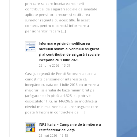
prin care se cere încetarea reținerii
contribuției de asigurări sociale de sănătate
aplicate pensiilor, precum și restituirea
sumelor reținute cu acest titlu. În acest
context, pentru o corectă informare a
pensionarilor, facem […]
Informare privind modificarea
nivelului minim al venitului asigurat
și al contribuției de asigurări sociale
începând cu 1 iulie 2026
23 iunie 2026 - 13:09
Casa Județeană de Pensii Botoșani aduce la
cunoștința persoanelor interesate că,
începând cu data de 1 iulie 2026, ca urmare a
majorării salariului de bază minim brut pe
țară garantat în plată la 4.325 lei, potrivit
dispozițiilor H.G. nr.146/2026, se modifică și
nivelul minim al venitului lunar asigurat care
poate fi înscris în contractele de […]
INPS Italia – Campanie de trimitere a
certificatelor de viață
29 mai 2026 - 13:15