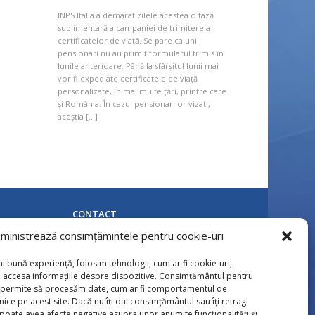
INPS Italia a demarat zilele acestea o fază
suplimentară a campaniei de trimitere a
certificatelor de viață. Se pare ca unii
pensionari nu au primit formularul trimis în
lunile anterioare. Până la sfârșitul lunii mai
vor fi expediate certificatele de viață
personalizate, în mai multe țări, printre care
și România. În cazul pensionarilor vizati,
aceștia […]
CONTACT
Calea Naţională 85, Botoşani
ministrează consimțămintele pentru cookie-uri
Tel: 0231 / 536724; 0231 / 536725
Fax: 0231 / 513517
i bună experiență, folosim tehnologii, cum ar fi cookie-uri,
E-mail: pensii.botosani@cnpp.ro
u accesa informațiile despre dispozitive. Consimțământul pentru
e permite să procesăm date, cum ar fi comportamentul de
nice pe acest site. Dacă nu îți dai consimțământul sau îți retragi
oate avea afecte negative asupra unor anumite funcționalități și