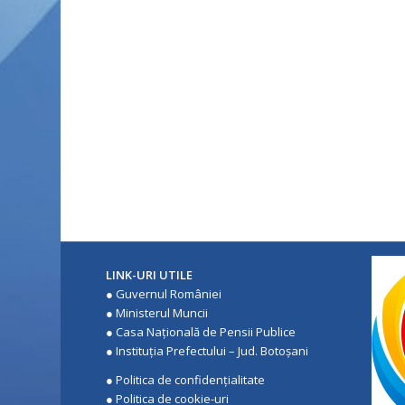
LINK-URI UTILE
●
Guvernul României
●
Ministerul Muncii
●
Casa Națională de Pensii Publice
●
Instituţia Prefectului – Jud. Botoşani
●
Politica de confidenţialitate
●
Politica de cookie-uri