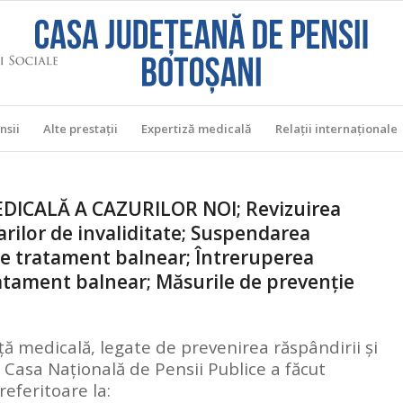
nsii
Alte prestații
Expertiză medicală
Relații internaţionale
DICALĂ A CAZURILOR NOI; Revizuirea
rilor de invaliditate; Suspendarea
 de tratament balnear; Întreruperea
atament balnear; Măsurile de prevenție
ă medicală, legate de prevenirea răspândirii și
, Casa Națională de Pensii Publice a făcut
eferitoare la: