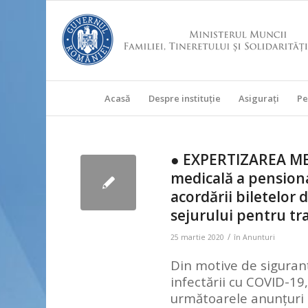
Acasă
Despre instituţie
Asigurați
Pe
● EXPERTIZAREA ME
medicală a pensiona
acordării biletelor
sejurului pentru tr
/
25 martie 2020
în
Anunturi
Din motive de siguranț
infectării cu COVID-19
următoarele anunțuri r