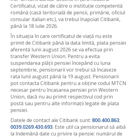
Certificatul, vizat de către o instituție competentă
română (casă teritorială de pensii, primărie, oficiul
consular italian etc.), va trebui înapoiat Citibank,
până la 18 iulie 2026.
În situația în care certificatul de viață nu este
primit de Citibank până la data limită, plata pensiei
aferentă lunii august 2026 se va efectua prin
transfer Western Union. Pentru a evita
suspendarea plății pensiei începând cu luna
septembrie, pensionarii vor trebui să încaseze
rata lunii august până la 19 august. Pensionarii
pot contacta Citibank pentru a obține codul MTCN
necesar pentru încasarea pensiei prin Western
Union, dacă nu au primit respectivul cod prin
postă sau pentru alte informații legate de plata
pensiei.
Datele de contact ale Citibank sunt:
800.400.863
;
0039.0269.430.693
. Este util ca pensionarul să aibă
la îndemână date cu privire la pensie: numărul de