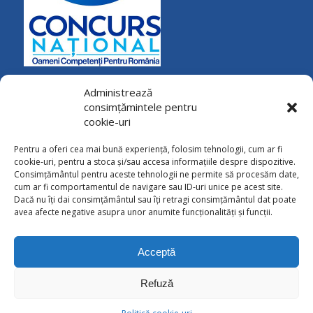
Administrează
consimțămintele pentru
cookie-uri
Pentru a oferi cea mai bună experiență, folosim tehnologii, cum ar fi
cookie-uri, pentru a stoca și/sau accesa informațiile despre dispozitive.
Consimțământul pentru aceste tehnologii ne permite să procesăm date,
cum ar fi comportamentul de navigare sau ID-uri unice pe acest site.
Dacă nu îți dai consimțământul sau îți retragi consimțământul dat poate
avea afecte negative asupra unor anumite funcționalități și funcții.
CONTACT
Calea Naţională 85, Botoşani
Tel: 0231 / 536724; 0231 / 536725
Acceptă
Fax: 0231 / 513517
E-mail: pensii.botosani@cnpp.ro
Refuză