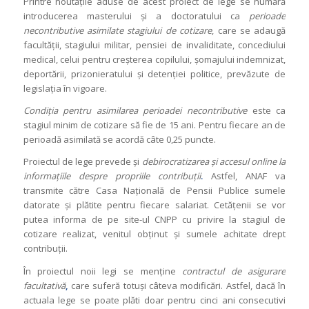
Printre noutăţile aduse de acest proiect de lege se numără
introducerea masterului şi a doctoratului ca
perioade
necontributive
asimilate stagiului de cotizare
, care se adaugă
facultăţii, stagiului militar, pensiei de invaliditate, concediului
medical, celui pentru creşterea copilului, şomajului indemnizat,
deportării, prizonieratului şi detenţiei politice, prevăzute de
legislaţia în vigoare.
Condiţia pentru asimilarea perioadei necontributive
este ca
stagiul minim de cotizare să fie de 15 ani. Pentru fiecare an de
perioadă asimilată se acordă câte 0,25 puncte.
Proiectul de lege prevede şi
debirocratizarea ş
i accesul online la
informaţiile despre propriile contribuţii
.
Astfel, ANAF va
transmite către Casa Naţională de Pensii Publice sumele
datorate şi plătite pentru fiecare salariat. Cetăţenii se vor
putea informa de pe site-ul CNPP cu privire la stagiul de
cotizare realizat, venitul obţinut şi sumele achitate drept
contribuţii.
În proiectul noii legi se menţine
contractul de asigurare
facultativă
,
care suferă totuşi câteva modificări. Astfel, dacă în
actuala lege se poate plăti doar pentru cinci ani consecutivi