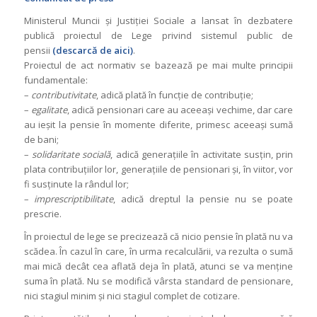
Ministerul Muncii şi Justiţiei Sociale a lansat în dezbatere
publică proiectul de Lege privind sistemul public de
pensii
(descarcă de aici)
.
Proiectul de act normativ se bazează pe mai multe principii
fundamentale:
–
contributivitate
, a
dică plată în funcţie de contribuţie;
–
egalitate
, adică pensionari care au aceeaşi vechime, dar care
au ieşit la pensie în momente diferite, primesc aceeaşi sumă
de bani;
–
solidaritate socială
, adică generaţiile în activitate susţin, prin
plata contribuţiilor lor, generaţiile de pensionari şi, în viitor, vor
fi susţinute la rândul lor;
–
imprescriptibilitate
, adică dreptul la pensie nu se poate
prescrie.
În proiectul de lege se precizează că nicio pensie în plată nu va
scădea. În cazul în care, în urma recalculării, va rezulta o sumă
mai mică decât cea aflată deja în plată, atunci se va menţine
suma în plată. Nu se modifică vârsta standard de pensionare,
nici stagiul minim şi nici stagiul complet de cotizare.