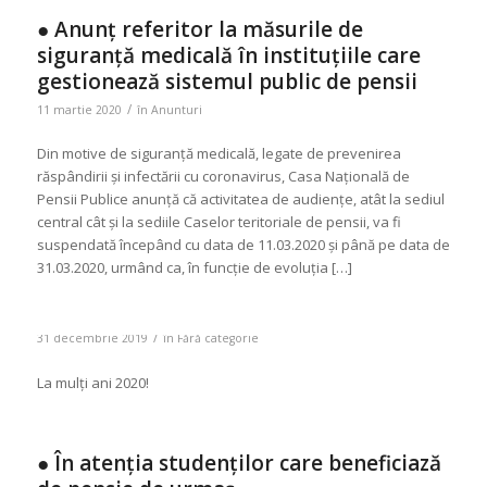
● Anunț referitor la măsurile de
siguranță medicală în instituțiile care
gestionează sistemul public de pensii
/
11 martie 2020
în
Anunturi
Din motive de siguranță medicală, legate de prevenirea
răspândirii și infectării cu coronavirus, Casa Națională de
Pensii Publice anunță că activitatea de audiențe, atât la sediul
central cât și la sediile Caselor teritoriale de pensii, va fi
suspendată începând cu data de 11.03.2020 și până pe data de
31.03.2020, urmând ca, în funcție de evoluția […]
/
31 decembrie 2019
în
Fără categorie
La mulți ani 2020!
● În atenția studenților care beneficiază