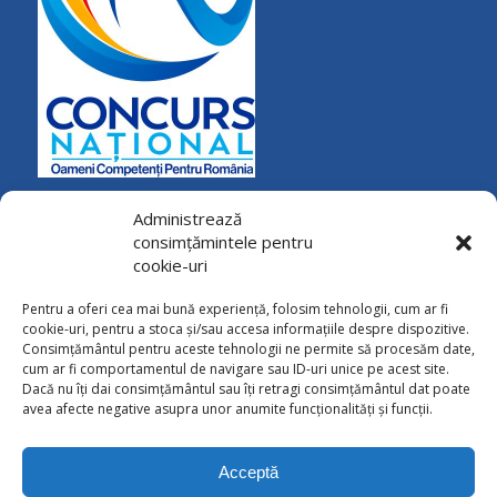
Administrează
consimțămintele pentru
cookie-uri
Pentru a oferi cea mai bună experiență, folosim tehnologii, cum ar fi
cookie-uri, pentru a stoca și/sau accesa informațiile despre dispozitive.
Consimțământul pentru aceste tehnologii ne permite să procesăm date,
cum ar fi comportamentul de navigare sau ID-uri unice pe acest site.
Dacă nu îți dai consimțământul sau îți retragi consimțământul dat poate
avea afecte negative asupra unor anumite funcționalități și funcții.
CONTACT
Calea Naţională 85, Botoşani
Tel: 0231 / 536724; 0231 / 536725
Acceptă
Fax: 0231 / 513517