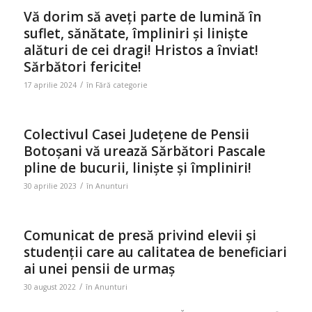
Vă dorim să aveți parte de lumină în
suflet, sănătate, împliniri și liniște
alături de cei dragi! Hristos a înviat!
Sărbători fericite!
/
17 aprilie 2024
în
Fără categorie
Colectivul Casei Județene de Pensii
Botoșani vă urează Sărbători Pascale
pline de bucurii, liniște și împliniri!
/
30 aprilie 2023
în
Anunturi
Comunicat de presă privind elevii și
studenții care au calitatea de beneficiari
ai unei pensii de urmaș
/
30 august 2022
în
Anunturi