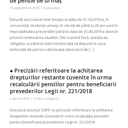
de pensie de urmaș
/
16 septembrie 2019
în
Anunturi
Întrucât anul universitar începe la data de 01.10.2019 şi, în
consecinţă, studenţii urmaşi, în vârstă de până la 26 ani sunt în
imposibilitatea prezentării până la data de 25.09.2019 a dovezii
privind continuarea studiilor, într-o primă fază, aceştia au
obligaţia ca până la data menţionată să depună la casa
teritorială de pensii o declaraţie (descarcă de […]
● Precizări referitoare la achitarea
drepturilor restante cuvenite în urma
recalculării pensiilor pentru beneficiarii
prevederilor Legii nr. 221/2018
/
5 aprilie 2019
în
Fără categorie
Descarcă anunțul CNPP cu precizări referitoare la achitarea
drepturilor restante cuvenite în urma recalculării pensiilor
pentru beneficiarii prevederilor Legii nr. 221/2018.