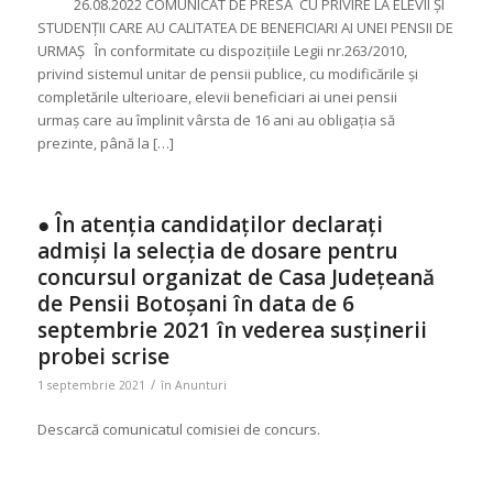
26.08.2022 COMUNICAT DE PRESĂ CU PRIVIRE LA ELEVII ȘI
STUDENȚII CARE AU CALITATEA DE BENEFICIARI AI UNEI PENSII DE
URMAȘ În conformitate cu dispozițiile Legii nr.263/2010,
privind sistemul unitar de pensii publice, cu modificările și
completările ulterioare, elevii beneficiari ai unei pensii
urmaş care au împlinit vârsta de 16 ani au obligația să
prezinte, până la […]
● În atenția candidaților declarați
admiși la selecția de dosare pentru
concursul organizat de Casa Județeană
de Pensii Botoșani în data de 6
septembrie 2021 în vederea susținerii
probei scrise
/
1 septembrie 2021
în
Anunturi
Descarcă comunicatul comisiei de concurs.