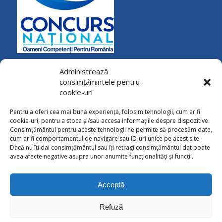
Administrează
consimțămintele pentru
cookie-uri
Pentru a oferi cea mai bună experiență, folosim tehnologii, cum ar fi
cookie-uri, pentru a stoca și/sau accesa informațiile despre dispozitive.
Consimțământul pentru aceste tehnologii ne permite să procesăm date,
cum ar fi comportamentul de navigare sau ID-uri unice pe acest site.
Dacă nu îți dai consimțământul sau îți retragi consimțământul dat poate
avea afecte negative asupra unor anumite funcționalități și funcții.
CONTACT
Calea Naţională 85, Botoşani
Tel: 0231 / 536724; 0231 / 536725
Acceptă
Fax: 0231 / 513517
E-mail: pensii.botosani@cnpp.ro
Refuză