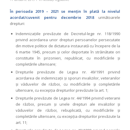
În perioada 2019 – 2021 se men
ț
in în plată la nivelul
acordat/cuvenit pentru decembrie 2018
următoarele
drepturi:
Indemnizațiile prevăzute de Decretul-lege nr. 118/1990
privind acordarea unor drepturi persoanelor persecutate
din motive politice de dictatura instaurată cu începere de la
6 martie 1945, precum și celor deportate în străinătate ori
constituite în prizonieri, republicat, cu modificările și
completările ulterioare;
Drepturile prevăzute de Legea nr. 49/1991 privind
acordarea de indemnizații și sporuri invalizilor, veteranilor
și văduvelor de război, cu modificările și completările
ulterioare, cu excepția drepturilor prevăzute la art. 1;
Drepturile prevăzute de Legea nr. 44/1994 privind veteranii
de război, precum și unele drepturi ale invalizilor și
văduvelor de război, rebuplicată, cu modificările și
completările ulterioare, cu excepția drepturilor prevăzute la
art. 11;