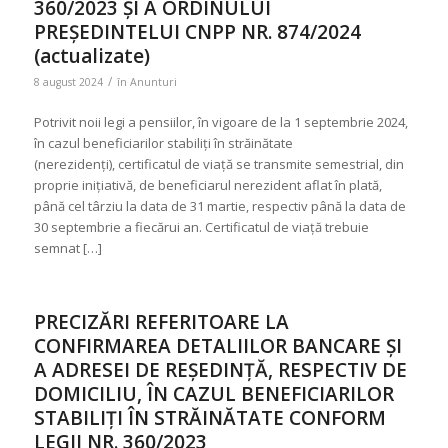
360/2023 ȘI A ORDINULUI
PREȘEDINTELUI CNPP NR. 874/2024
(actualizate)
/
8 august 2024
în
Anunturi
Potrivit noii legi a pensiilor, în vigoare de la 1 septembrie 2024,
în cazul beneficiarilor stabiliți în străinătate
(nerezidenți), certificatul de viață se transmite semestrial, din
proprie inițiativă, de beneficiarul nerezident aflat în plată,
până cel târziu la data de 31 martie, respectiv până la data de
30 septembrie a fiecărui an. Certificatul de viață trebuie
semnat […]
PRECIZĂRI REFERITOARE LA
CONFIRMAREA DETALIILOR BANCARE ȘI
A ADRESEI DE REȘEDINȚĂ, RESPECTIV DE
DOMICILIU, ÎN CAZUL BENEFICIARILOR
STABILIȚI ÎN STRĂINĂTATE CONFORM
LEGII NR. 360/2023