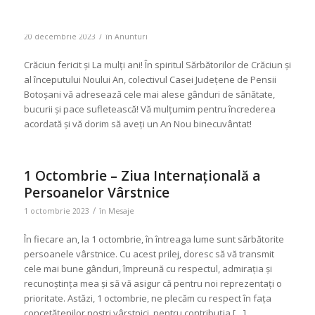
/
20 decembrie 2023
în
Anunturi
Crăciun fericit și La mulți ani! În spiritul Sărbătorilor de Crăciun și
al începutului Noului An, colectivul Casei Județene de Pensii
Botoșani vă adresează cele mai alese gânduri de sănătate,
bucurii și pace sufletească! Vă mulțumim pentru încrederea
acordată și vă dorim să aveți un An Nou binecuvântat!
1 Octombrie – Ziua Internaţională a
Persoanelor Vârstnice
/
1 octombrie 2023
în
Mesaje
În fiecare an, la 1 octombrie, în întreaga lume sunt sărbătorite
persoanele vârstnice. Cu acest prilej, doresc să vă transmit
cele mai bune gânduri, împreună cu respectul, admiraţia şi
recunoştinţa mea şi să vă asigur că pentru noi reprezentaţi o
prioritate. Astăzi, 1 octombrie, ne plecăm cu respect în fața
concetățenilor noștri vârstnici, pentru contribuția […]