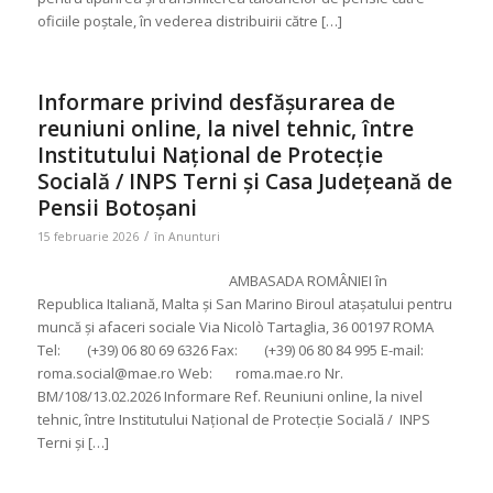
oficiile poștale, în vederea distribuirii către […]
Informare privind desfășurarea de
reuniuni online, la nivel tehnic, între
Institutului Național de Protecție
Socială / INPS Terni și Casa Județeană de
Pensii Botoșani
/
15 februarie 2026
în
Anunturi
AMBASADA ROMÂNIEI în
Republica Italiană, Malta și San Marino Biroul atașatului pentru
muncă și afaceri sociale Via Nicolò Tartaglia, 36 00197 ROMA
Tel: (+39) 06 80 69 6326 Fax: (+39) 06 80 84 995 E-mail:
roma.social@mae.ro Web: roma.mae.ro Nr.
BM/108/13.02.2026 Informare Ref. Reuniuni online, la nivel
tehnic, între Institutului Național de Protecție Socială / INPS
Terni și […]