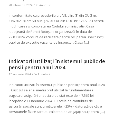
/
28 februarie 2024
în
Anunturi
În conformitate cu prevederile art. VII, alin. (3) din OUG nr.
115/2023 și art. VII alin. (7) / XI / XII din OUG nr. 121/2023 pentru
modificarea și completarea Codului administrativ, Casa
Județeană de Pensii Botoșani organizează, în data de
29.03.2024, concurs de recrutare pentru ocuparea unei funcții
publice de execuție vacante de Inspector, Clasa […]
Indicatorii utilizaţi în sistemul public de
pensii pentru anul 2024
/
17 ianuarie 2024
în
Anunturi
Indicatori utilizați în sistemul public de pensii pentru anul 2024
I. Câştigul salarial mediu brut utilizat la fundamentarea
bugetului asigurărilor sociale de stat este de: • 7.567 lei –
începând cu 1 ianuarie 2024. II. Cotele de contribuţii de
asigurǎri sociale sunt următoarele: • 25% – datorată de către
persoanele fizice care au calitatea de angajaţi sau pentru […]