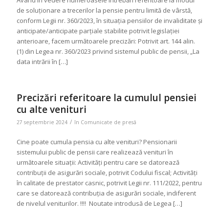
Având în vedere numeroasele întrebări referitoare la modul
de soluționare a trecerilor la pensie pentru limită de vârstă,
conform Legii nr. 360/2023, în situația pensiilor de invaliditate și
anticipate/anticipate parțiale stabilite potrivit legislației
anterioare, facem următoarele precizări: Potrivit art. 144 alin.
(1) din Legea nr. 360/2023 privind sistemul public de pensii, „La
data intrării în […]
Precizări referitoare la cumulul pensiei
cu alte venituri
/
27 septembrie 2024
în
Comunicate de presă
Cine poate cumula pensia cu alte venituri? Pensionarii
sistemului public de pensii care realizează venituri în
următoarele situații: Activități pentru care se datorează
contribuţii de asigurări sociale, potrivit Codului fiscal; Activități
în calitate de prestator casnic, potrivit Legii nr. 111/2022, pentru
care se datorează contribuţia de asigurări sociale, indiferent
de nivelul veniturilor. !!!! Noutate introdusă de Legea […]