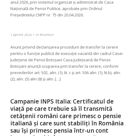
anul 2026, prin sistemul organizat şi administrat de Casa
Națională de Pensii Publice, aprobate prin Ordinul
Președintelui CNPP nr. 75 din 20.04.2026.
/
1 aprilie 2026
în
Anunturi
Anunț privind declanșarea procedurii de transfer la cerere
pentru o funcție publică de execuție vacantă din cadrul Casei
Județene de Pensii Botoșani Casa Județeană de Pensii
Botoșani anunță ocuparea prin transfer la cerere, conform
prevederilor art. 502, alin. (1), lit. c și art. 506 alin. (1), lit.b), alin.
(2), alin. (5) alin (8) și alin. […]
Campanie INPS Italia: Certificatul de
viață pe care trebuie să îl transmită
cetățenii români care primesc o pensie
italiană și care sunt stabiliți în România
sau își primesc pensia într-un cont