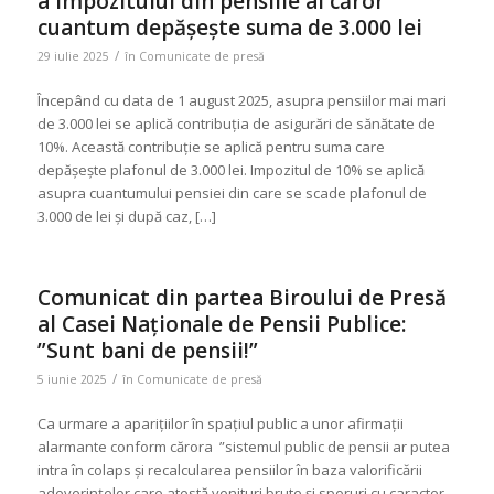
a impozitului din pensiile al căror
cuantum depășește suma de 3.000 lei
/
29 iulie 2025
în
Comunicate de presă
Începând cu data de 1 august 2025, asupra pensiilor mai mari
de 3.000 lei se aplică contribuția de asigurări de sănătate de
10%. Această contribuție se aplică pentru suma care
depășește plafonul de 3.000 lei. Impozitul de 10% se aplică
asupra cuantumului pensiei din care se scade plafonul de
3.000 de lei și după caz, […]
Comunicat din partea Biroului de Presă
al Casei Naționale de Pensii Publice:
”Sunt bani de pensii!”
/
5 iunie 2025
în
Comunicate de presă
Ca urmare a aparițiilor în spațiul public a unor afirmații
alarmante conform cărora ”sistemul public de pensii ar putea
intra în colaps și recalcularea pensiilor în baza valorificării
adeverințelor care atestă venituri brute și sporuri cu caracter