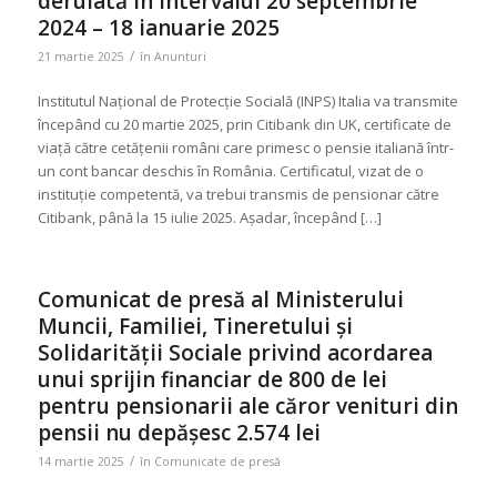
derulată în intervalul 20 septembrie
2024 – 18 ianuarie 2025
/
21 martie 2025
în
Anunturi
Institutul Național de Protecție Socială (INPS) Italia va transmite
începând cu 20 martie 2025, prin Citibank din UK, certificate de
viață către cetățenii români care primesc o pensie italiană într-
un cont bancar deschis în România. Certificatul, vizat de o
instituție competentă, va trebui transmis de pensionar către
Citibank, până la 15 iulie 2025. Așadar, începând […]
Comunicat de presă al Ministerului
Muncii, Familiei, Tineretului și
Solidarității Sociale privind acordarea
unui sprijin financiar de 800 de lei
pentru pensionarii ale căror venituri din
pensii nu depășesc 2.574 lei
/
14 martie 2025
în
Comunicate de presă