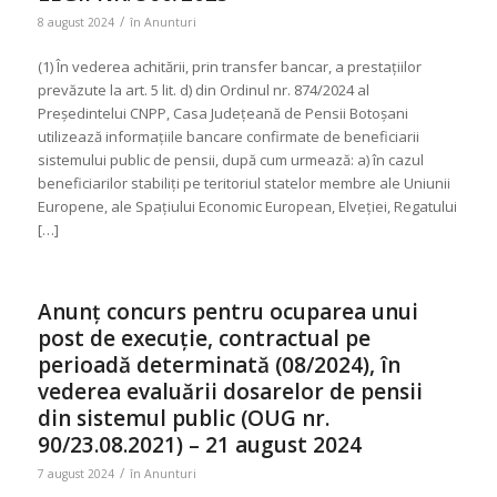
/
8 august 2024
în
Anunturi
(1) În vederea achitării, prin transfer bancar, a prestațiilor
prevăzute la art. 5 lit. d) din Ordinul nr. 874/2024 al
Președintelui CNPP, Casa Județeană de Pensii Botoșani
utilizează informațiile bancare confirmate de beneficiarii
sistemului public de pensii, după cum urmează: a) în cazul
beneficiarilor stabiliți pe teritoriul statelor membre ale Uniunii
Europene, ale Spațiului Economic European, Elveției, Regatului
[…]
Anunț concurs pentru ocuparea unui
post de execuție, contractual pe
perioadă determinată (08/2024), în
vederea evaluării dosarelor de pensii
din sistemul public (OUG nr.
90/23.08.2021) – 21 august 2024
/
7 august 2024
în
Anunturi