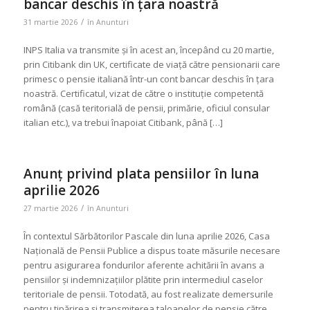
bancar deschis în țara noastră
/
31 martie 2026
în
Anunturi
INPS Italia va transmite și în acest an, începând cu 20 martie,
prin Citibank din UK, certificate de viață către pensionarii care
primesc o pensie italiană într-un cont bancar deschis în țara
noastră. Certificatul, vizat de către o instituție competentă
română (casă teritorială de pensii, primărie, oficiul consular
italian etc.), va trebui înapoiat Citibank, până […]
Anunț privind plata pensiilor în luna
aprilie 2026
/
27 martie 2026
în
Anunturi
În contextul Sărbătorilor Pascale din luna aprilie 2026, Casa
Națională de Pensii Publice a dispus toate măsurile necesare
pentru asigurarea fondurilor aferente achitării în avans a
pensiilor și indemnizațiilor plătite prin intermediul caselor
teritoriale de pensii. Totodată, au fost realizate demersurile
pentru tipărirea și transmiterea taloanelor de pensie către