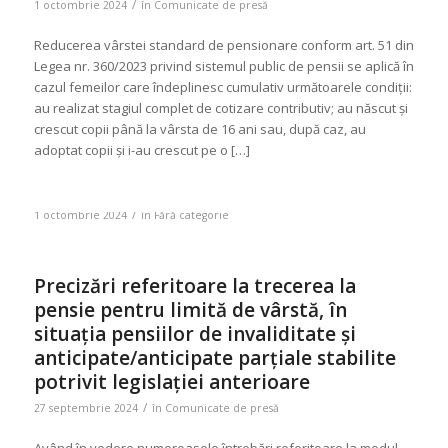
/
1 octombrie 2024
în
Comunicate de presă
Reducerea vârstei standard de pensionare conform art. 51 din
Legea nr. 360/2023 privind sistemul public de pensii se aplică în
cazul femeilor care îndeplinesc cumulativ următoarele condiții:
au realizat stagiul complet de cotizare contributiv; au născut și
crescut copii până la vârsta de 16 ani sau, după caz, au
adoptat copii și i-au crescut pe o […]
/
1 octombrie 2024
în
Fără categorie
Precizări referitoare la trecerea la
pensie pentru limită de vârstă, în
situația pensiilor de invaliditate și
anticipate/anticipate parțiale stabilite
potrivit legislației anterioare
/
27 septembrie 2024
în
Comunicate de presă