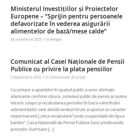
Ministerul Investițiilor și Proiectelor
Europene – ”Sprijin pentru persoanele
defavorizate în vederea asigurării
alimentelor de bază/mese calde”
/
28 noiembrie 2025
în
Mesaje
Comunicat al Casei Naționale de Pensii
Publice cu privire la plata pensiilor
/
2 septembrie 2025
în
Comunicate de presă
Ca urmare a aparițiilor în spațiul public a unor afirmații
alarmante conform cărora „sistemul public de pensii ar putea
intra în colaps și recalcularea pensiilor în baza valorificării
adeverințelor care atestă venituri brute și sporuri cu caracter
nepermanent (,,mica recalculare”) este suspendată din lipsa
banilor”, Casa Națională de Pensii Publice face următoarele
precizări: Sunt bani […]