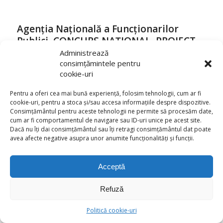
Agenția Națională a Funcționarilor
Publici, CONCURS NAȚIONAL, PROIECT –
PILOT
Administrează
consimțămintele pentru
/
3 aprilie 2023
în
Anunturi
cookie-uri
Agenţia Naţională a Funcţionarilor Publici (ANFP) a lansat în
Pentru a oferi cea mai bună experiență, folosim tehnologii, cum ar fi
data de 23 martie 2023 PROIECTUL-PILOT AL CONCURSULUI
cookie-uri, pentru a stoca și/sau accesa informațiile despre dispozitive.
NAȚIONAL pentru ocuparea unor funcții publice vacante din
Consimțământul pentru aceste tehnologii ne permite să procesăm date,
cadrul administraţiei publice centrale. Proiectul-pilot are la
cum ar fi comportamentul de navigare sau ID-uri unice pe acest site.
bază o abordare modernă de recrutare în funcția publică și se
Dacă nu îți dai consimțământul sau îți retragi consimțământul dat poate
desfășoară în două etape: etapa de recrutare, realizată prin
avea afecte negative asupra unor anumite funcționalități și funcții.
concurs național, organizat de Agenția Națională […]
Acceptă
Ziua Mondială a Drepturilor
Refuză
Consumatorilor – 15 Martie
/
Politică cookie-uri
7 martie 2023
în
Anunturi