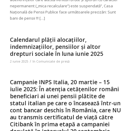
nepermanent (,,mica recalculare”) este suspendată”, Casa
Națională de Pensii Publice face următoarele precizări: Sunt
bani de pensii !!! […]
Calendarul plății alocațiilor,
indemnizațiilor, pensiilor și altor
drepturi sociale în luna iunie 2025
/
2 iunie 2025
în
Comunicate de presă
Campanie INPS Italia, 20 martie – 15
iulie 2025: În atenția cetățenilor români
beneficiari ai unei pensii plătite de
statul italian pe care o încasează într-un
cont bancar deschis în România, care NU
au transmis certificatul de viață către
Citibank în prima etapă a campaniei