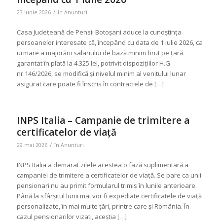
/
23 iunie 2026
în
Anunturi
Casa Județeană de Pensii Botoșani aduce la cunoștința
persoanelor interesate că, începând cu data de 1 iulie 2026, ca
urmare a majorării salariului de bază minim brut pe țară
garantat în plată la 4.325 lei, potrivit dispozițiilor H.G.
nr.146/2026, se modifică și nivelul minim al venitului lunar
asigurat care poate fi înscris în contractele de […]
INPS Italia – Campanie de trimitere a
certificatelor de viață
/
29 mai 2026
în
Anunturi
INPS Italia a demarat zilele acestea o fază suplimentară a
campaniei de trimitere a certificatelor de viață. Se pare ca unii
pensionari nu au primit formularul trimis în lunile anterioare.
Până la sfârșitul lunii mai vor fi expediate certificatele de viață
personalizate, în mai multe țări, printre care și România. În
cazul pensionarilor vizati, aceștia […]