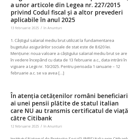
a unor articole din Legea nr. 227/2015
privind Codul fiscal și a altor prevederi
aplicabile în anul 2025
/
13 februarie 2025
în
Anunturi
1. Câştigul salarial mediu brut utilizat la fundamentarea
bugetului asigurărilor sociale de stat este de 8.620 lei.
Mențiune: noua valoare a câştigului salarial mediu brut se are
în vedere începând cu data de 13 februarie a.c., data intrării în
vigoare a Legii nr. 10/2025. Pentru perioada 1 ianuarie – 12
februarie a.c. se va avea […]
În atenția cetățenilor români beneficiari
ai unei pensii plătite de statul italian
care NU au transmis certificatul de viață
către Citibank
/
12 februarie 2025
în
Anunturi
Institutul Național de Protecție Socială (INPS) Italia prin Citibank