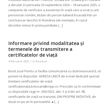
a derulat, în perioada 20 septembrie 2024 – 18 ianuarie 2025, o
campanie de verificare a existenței în viață care a vizat și unii
pensionari români, titulari de pensie italiană încasată într-un
cont bancar deschis în România (de exemplu, în cazul
deciziilor emise în prima jumătate […]
Informare privind modalitatea și
termenele de transmitere a
certificatelor de viață
/
4 februarie 2025
în
Anunturi
Bună ziua! Pentru a facilita comunicarea cu dumneavoastră, vă
punem la dispoziție ADRESA UNICĂ de e-mail dedicată special
trimiterii certificatelor de viață:
certificateviata.botosani@cnpp.ro. Precizăm că, în conformitate
cu dispozițiile Legii nr. 360/2023, alin. 5 și 6 din art. 98,
certificatele de viață se transmit, DIN PROPRIE INIȚIATIVĂ, de
două ori pe an în perioadele: ● […]