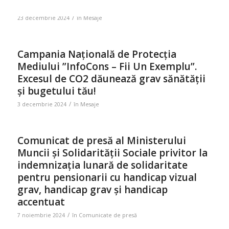
/
23 decembrie 2024
în
Mesaje
Campania Națională de Protecția
Mediului ”InfoCons – Fii Un Exemplu”.
Excesul de CO2 dăunează grav sănătății
și bugetului tău!
/
3 decembrie 2024
în
Mesaje
Comunicat de presă al Ministerului
Muncii și Solidarității Sociale privitor la
indemnizația lunară de solidaritate
pentru pensionarii cu handicap vizual
grav, handicap grav și handicap
accentuat
/
7 noiembrie 2024
în
Comunicate de presă