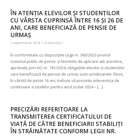
ÎN ATENȚIA ELEVILOR ȘI STUDENȚILOR
CU VÂRSTA CUPRINSĂ ÎNTRE 16 ȘI 26 DE
ANI, CARE BENEFICIAZĂ DE PENSIE DE
URMAȘ
/
2 septembrie 2024
în
Anunturi
În conformitate cu dispozițiile Legii nr. 360/2023 privind
sistemul public de pensii și Normele de aplicare ale acesteia,
aprobate prin HG nr. 181/2024, obligațiile elevilor și studenților
care beneficiază de pensie de urmaș sunt următoarele: Elevii,
în vârstă de peste 16 ani, trebuie să prezinte adeverința de
continuare a studiilor pentru anul școlar 2024 – […]
PRECIZĂRI REFERITOARE LA
TRANSMITEREA CERTIFICATULUI DE
VIAȚĂ DE CĂTRE BENEFICIARII STABILIȚI
ÎN STRĂINĂTATE CONFORM LEGII NR.